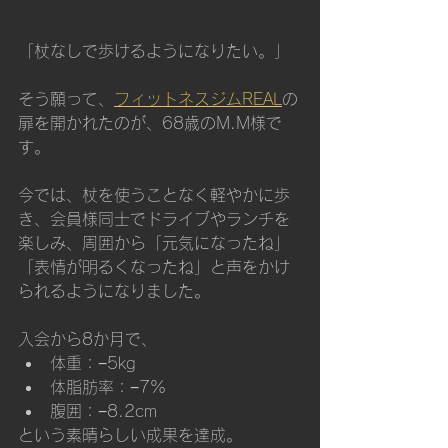
「杖なしで歩けるようになりたい。」
そう願って、
フィットネスジムREAL
の
扉を開かれたのが、68歳のM.M様で
す。
今では、杖を使うことなく軽やかに歩
き、会員様同士でドライブやランチを
楽しみ、周囲から「元気になったね」
「表情が明るくなったね」と声をかけ
られるようになりました。
入会から8か月で、
体重：−5kg
体脂肪率：−7%
腹囲：−8.2cm
という素晴らしい成果を達成。