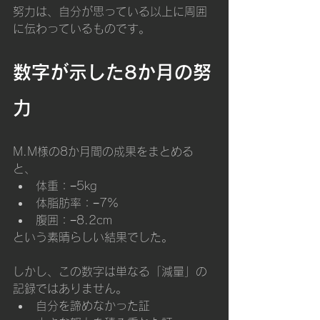
努力は、自分が思っている以上に周囲
に伝わっているものです。
数字が示した8か月の努
力
M.M様の8か月間の成果をまとめる
と、
体重：−5kg
体脂肪率：−7%
腹囲：−8.2cm
という素晴らしい結果でした。
しかし、この数字は単なる「減量」の
記録ではありません。
自分を諦めなかった証