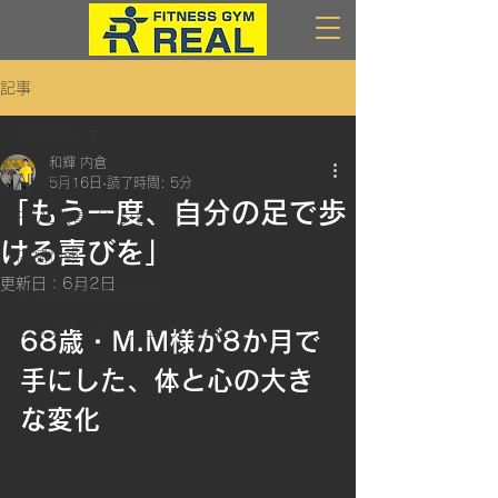
記事
All Posts
和輝 内倉
All Posts
5月16日
読了時間: 5分
「もう一度、自分の足で歩
REAL会員インタビュー
ける喜びを」
店舗情報
更新日：
6月2日
よくある質問＆回答
レッスンスケージュールお知らせ
68歳・M.M様が8か月で
手にした、体と心の大き
な変化