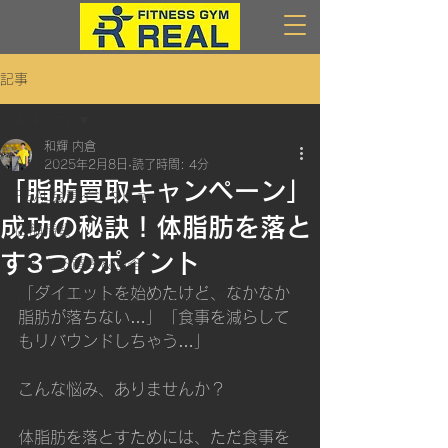
記事
All Posts
和輝 内倉
All Posts
2025年2月8日
読了時間: 4分
「脂肪買取キャンペーン」
REAL会員インタビュー
成功の秘訣！体脂肪を落と
店舗情報
す3つのポイント
よくある質問＆回答
「ダイエットを始めたけど、なかなか
レッスンスケージュールお知らせ
脂肪が落ちない…」「食事を減らして
もリバウンドしちゃう…」
こんな悩み、ありませんか？
体脂肪を落とすためには、ただ食事を