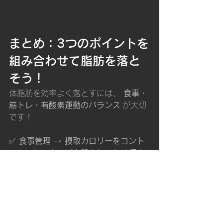
まとめ：3つのポイントを
組み合わせて脂肪を落と
そう！
体脂肪を効率よく落とすには、 
食事・
筋トレ・有酸素運動のバランス
 が大切
です！
✅ 
食事管理
 → 
摂取カロリーをコント
ロールし、タンパク質をしっかり摂る
✅ 
筋力トレーニング
 → 
大きな筋肉を
鍛えて代謝アップ
✅ 
有酸素運動
 → 
30分以上行って脂肪
燃焼を促進