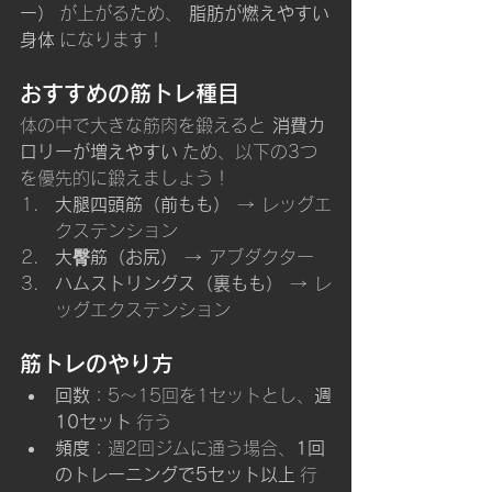
ー）
 が上がるため、 
脂肪が燃えやすい
身体
 になります！
おすすめの筋トレ種目
体の中で大きな筋肉を鍛えると 
消費カ
ロリーが増えやすい
 ため、以下の3つ
を優先的に鍛えましょう！
大腿四頭筋（前もも）
 → レッグエ
クステンション
大臀筋（お尻）
 → アブダクター
ハムストリングス（裏もも）
 → レ
ッグエクステンション
筋トレのやり方
回数
：5〜15回を1セットとし、
週
10セット
 行う
頻度
：週2回ジムに通う場合、
1回
のトレーニングで5セット以上
 行