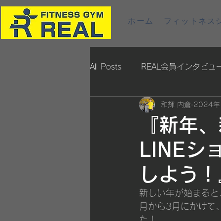
ホーム
フィットネスジ
All Posts
REAL会員インタビュ
和輝 内倉
2024
『新年、
LINE
しよう！
新しい年が始まると
月から3月にかけて、
た！