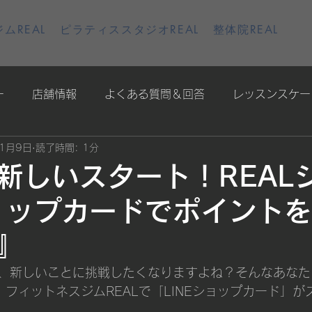
ムREAL
ピラティススタジオREAL
整体院REAL
ー
店舗情報
よくある質問＆回答
レッスンスケー
年1月9日
読了時間: 1分
新しいスタート！REAL
ショップカードでポイント
』
、新しいことに挑戦したくなりますよね？そんなあなた
フィットネスジムREALで「LINEショップカード」が