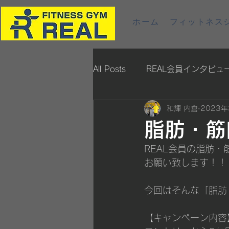
ホーム
フィットネスジ
All Posts
REAL会員インタビュ
和輝 内倉
2023年
脂肪・筋
REAL会員の脂肪
お願い致します！！
今回はそんな「脂肪
【キャンペーン内容