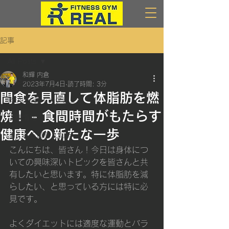
記事
All Posts
和輝 内倉
All Posts
2023年7月4日
読了時間: 3分
間食を見直して体脂肪を燃
REAL会員インタビュー
焼！ - 食間時間がもたらす
店舗情報
健康への新たな一歩
よくある質問＆回答
こんにちは、皆さん！今日は身体につ
レッスンスケージュールお知らせ
いての興味深いトピックを皆さんと共
有したいと思います。特に体脂肪を減
らしたい、と思っている方には特に必
見です。
よくダイエットには適度な運動とバラ