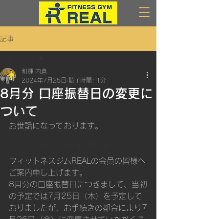
記事
All Posts
和輝 内倉
All Posts
2024年7月25日
読了時間: 1分
8月分 口座振替日の変更に
REAL会員インタビュー
ついて
店舗情報
お世話になっております。
よくある質問＆回答
レッスンスケージュールお知らせ
フィットネスジムREALの会員の皆様へ
ご案内申し上げます。
8月分の口座振替日につきまして、当初
の予定では7月25日（木）を予定して
おりましたが、お手続きの都合により7