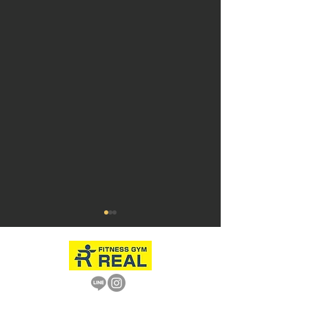
📢 「脂肪買取
結果集計のお知
いつもREALをご
き、ありがとうご