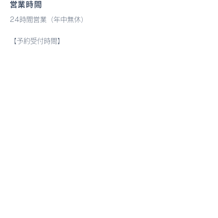
​営業時間
脂肪買取イベント
【学生無料開放終了およ
了いたしました！
​24時間営業（年中無休）​
ュバック対象のお
び「REAL Athlete
今月中にご登録い
【予約受付時間】​
Academy」開講のお知ら
月・水・金・土曜日 10時から19時
る口座へお振り込
火・木曜日 10時から14時
す。 なお、集計
せ】
※日・祝日 ノースタッフ
**「測定なし」*
※ご予約のない時間は、ノースタッフの場合
る会員様が複数名
がございます。
いました。 測定時に
のIDを誤って入力
合、こちらで測定
お問い合わせ
認することができ
フィットネスジムREAL
月と6月の体脂肪
〒895-2511
鹿児島県伊佐市大口里767-1
ピラティススタジオREAL
〒895-2511
​鹿児島県伊佐市大口里151-2