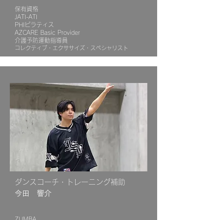
保有資格
JATI-ATI
PHIピラティス
AZCARE Basic Provider
​介護予防運動指導員
​コレクティブ・エクササイズ・スペシャリスト
​ダンスコーチ・トレーニング補助
​今田 響介
​ZUMBA