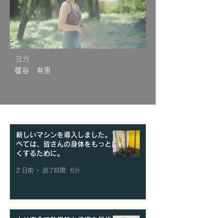
ヨガ
​榎谷 有里
新しいマシンを導入しました。す
べては、皆さんの身体をもっと良
くするために。
2 日前
読了時間: 6分