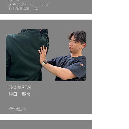
STARリズムトレーニング
幼児体育指導 1級
​整体院REAL
沖田 郁也
理学療法士