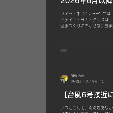
2026年6月
フィットネスジムREALで
ラティス・ヨガ・ダンスは、
健康づくりに欠かせない要素
か？」については、こちらのブ
る 日常生活で崩れやすい姿
身体の使い方や動作のクセを整
にゆっくり身体を動かしなが
11:10〜 ZUMBA 音
ス リズムに合わせて身体を
和輝 内倉
6月2日
読了時間: 1分
【台風6号接近
いつもご利用いただきありが