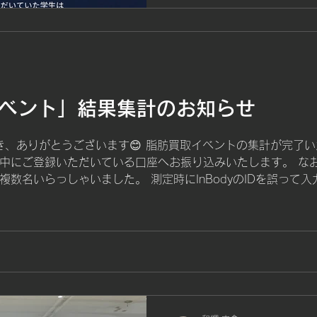
「見る力」が指導
施しておりました学生向けジム
もちまして終了させていただ
まで多くの学生の皆さんに
とうございました。 9月よ
「REAL Athlete Acade
Athlete Academyは
イベント」結果集計のお知らせ
く、 「自分で身体を管理で
とを目的とした、6か月間の
だき、ありがとうございます😊 脂肪買取イベントの集計が完了
のセミパーソナル指導に加
中にご登録いただいている口座へお振り込みいたします。 なお
栄養・睡眠などの生活習慣
複数名いらっしゃいました。 測定時にInBodyのIDを誤って
だけでなく、卒業後も自ら
ません。 3月と6月の体脂肪量を比較し、1kg以上減少して
の育成を目指します。 プロ
と表示されている方や、ID入力を間違えた可能性がある方は、 ・
～高校3年生 指導期間：6か
の2枚をスタッフへご提出いただくか、公式LINEへ写真をお送り
日：毎週土曜日 19:00～2
をさせていただきます。 ご不明な点がございましたら、お気軽
生8名（セミパーソナル）