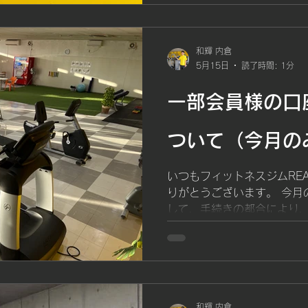
析できる体組成計です。 体
ランス 内臓脂肪レベル 基
のに見た目が引き締まった」
がった」 といった変化を、
和輝 内倉
5月15日
読了時間: 1分
す。 これまでとの変更点 In
1,000円 これから 月1回
一部会員様の口
どなたでも毎月1回無料で測
定がおすすめなのか？ 身体
グや食事習慣の積み重ねによ
ついて（今月の
1回の測定を習慣化すること
確認できる 体脂肪や筋肉量
いつもフィットネスジムRE
ション維持につながる 目標
りがとうございます。 今月
できる といったメリットが
して、手続きの都合により
会員様は振替日が変更となり
毎月20日 今月のみ 一部
27日 通常どおり20日に振
機関をご利用の会員様は、通
なります。 鹿児島銀行 南日
和輝 内倉