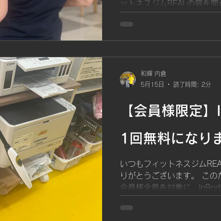
ットネスジムREALの扉を開
です。 今では、杖を使うこ
同士でドライブやランチを
ったね」「表情が明るくな
うになりました。 入会から8
肪率：−7% 腹囲：−8.2c
成。 しかし、それ以上に大
和輝 内倉
5月15日
読了時間: 2分
したこと」だったのかもしれ
リアルな体験談をご紹介し
【会員様限定】I
ている方にとって、きっと
体力の低下を実感し、人目を避
に通い始めたきっかけは、お
1回無料になり
時の目標はとてもシンプルで
歩けるようになりたい。」 
いつもフィットネスジムRE
悩みがありました。 日常生
りがとうございます。 このた
じていた 杖を使わないと歩け
会員様全員を対象に、InBo
いただけるようになりました。
InBodyは、体重だけでな