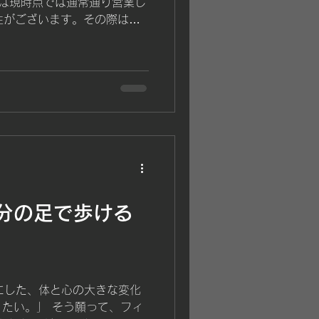
Lは現時点では通常通り営業し
性がございます。その際は改
お越しください。 何卒ご理解
分の足で歩ける
手にした、体と心の大きな変化
たい。」 そう願って、フィ