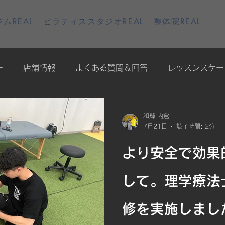
ムREAL
ピラティススタジオREAL
整体院REAL
ー
店舗情報
よくある質問＆回答
レッスンスケー
和輝 内倉
7月21日
読了時間: 2分
より安全で効果
して。理学療法
修を実施しまし