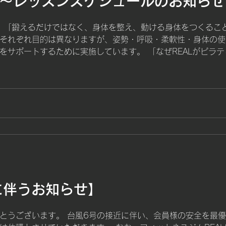
以降〜レッスンスケジュールのお知らせ
く、「体を動かすことが楽し
様の歩みをご紹介します。 B
は、「鍛えるだけではなく、身体を整え、動ける身体をつくるこ
り、自信を失っていた頃 A様
それぞれ目的は異なりますが、姿勢・呼吸・柔軟性・身体の使
けは、結婚後の体型変化でし
をサポートするために実施しています。 「なぜREALがピラ
りの服が着られなくなり、
ログでも詳しくご紹介しています。 ピラティス（30分） 火曜
れることが増えたそうです。
勢を見直し、より快適に動ける身体づくりを目指します。 木曜日
だったのかもしれません。 
え、無理なく動ける身体づくりを行います。 ヨガ（60分） 水
とって大きなショックでした
ら、心身のリフレッシュや柔軟性向上を目指します。 ダンスレ
いるんだろう。」 「また太
楽に合わせて楽しく身体を動かしながら、有酸素運動を行います。 土
ない。」...
動かし、運動を楽しむ
に伴うお知らせ】
とうございます。 台風6号の接近に伴い、会員様の安全を最