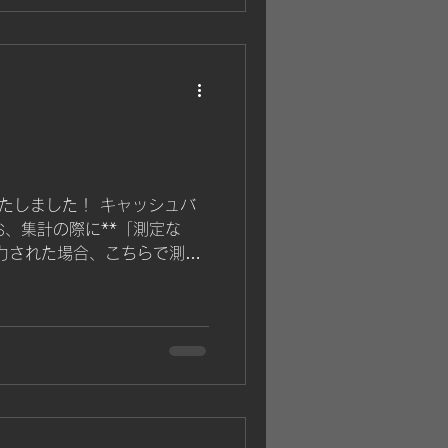
無料開放を本日(7/18)を
くこととなりました。 これ
ご利用いただき、誠にありが
り、新たな育成プログラム
my」 を開講いたします。 REAL
、単にトレーニングを行う場所ではな
きるアスリートを育てる」 こ
育成プログラムです。 月1回
いたしました！ キャッシュバ
え、自宅でのトレーニングや
、集計の際に**「測定な
までサポートし、競技力向上
入力された場合、こちらで測定
成長し続けられるアスリート
いる方はキャッシュバックの対
グラム概要 対象：中学1年生
3月のInBody測定結果 ・
月 指導回数：月1回 開講
ください。 確認後、対象の方に
0:00 定員：中学生8名／高校
にお問い合わせください😊