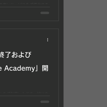
質の高いサービスをご提供する
を行っています。 今回は、
沖田による社内研修を実施しま
ワット・デッドリフトなどの基
」 です。 筋力トレーニング
ワットやデッドリフトは、競
かせないトレーニングです。
行わなければ、十分な効果が
や膝などに過度な負担がかか
終了および
の研修では、理学療法士とし
 なぜその動きがエラーになる
te Academy」開
かかっているのか ● 関節や筋
か ● エラーを改善するため
アプローチすべきか といっ
いて学びました。 スクワッ
て筋活動や関節への負荷が変
ALをご利用いただき、誠にあ
、フォームのわずかな違いが
たび、学生アスリートの皆さ
ます。 だからこそ、動作を
ポートするため、これまで実