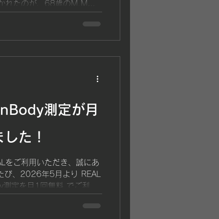
かれたのが、68歳のM.M様
となく軽やかに歩き、会員様
楽しみ、周囲から「元気にな
ったね」と声をかけられるよ
か月で、 体重：−5kg 体脂
m という素晴らしい成果を達
きな変化は、「自信を取り戻
ません。 今回は、M.M様の
ます。同じような悩みを抱え
nBody測定が月
大きな勇気になるはずです。
ける日々 M.M様がREAL
友達からの紹介でした。 当
ました！
した。 「体力をつけたい。
しかし、その背景には深刻な
ALをご利用いただき、誠にあ
活の中で体力の低下を強く感
び、2026年5月より REAL
なかった...
dy測定を月1回無料 でご利用
 InBody測定とは？
く以下のような項目を詳しく分