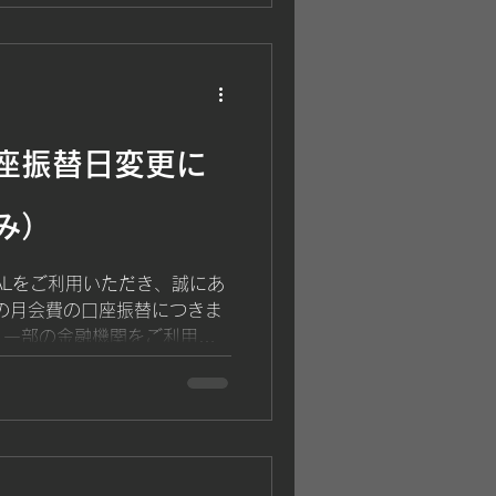
脂肪率 筋肉量 部位別筋肉バ
礎代謝量 「体重は変わらない
 「筋肉量が増えて代謝が上
数値で確認することができま
Body測定 これまで 1回
無料 REAL会員様であれば、
座振替日変更に
定できます。 なぜ月1回の測
の変化は、日々のトレーニン
って少しずつ現れます。 月
み）
で、 トレーニングの成果を
の変化を把握できる モチベー
ALをご利用いただき、誠にあ
に対する進捗を客観的に確認
の月会費の口座振替につきま
ありま
、一部の金融機関をご利用の
ます。 振替日について 通常
の金融機関をご利用の方：5月
替される金融機関 以下の金融
常どおり20日に口座振替と
本銀行 鹿児島信用金庫 鹿児