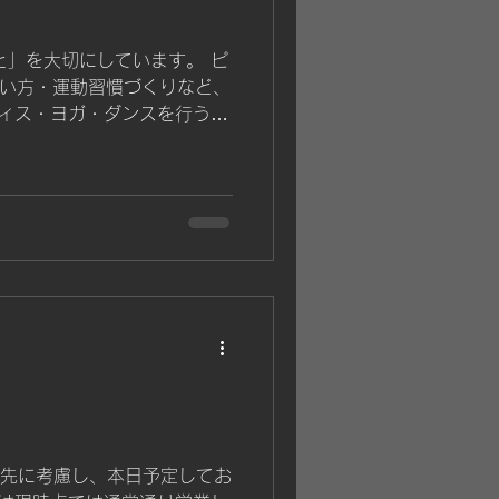
い」と思えるようになったA
efore 周りの目が気にな
と」を大切にしています。 ピ
がREALへ通い始めたきっか
い方・運動習慣づくりなど、
た。 以前着ていたお気に入
ティス・ヨガ・ダンスを行うの
周囲から「太ったね」と言わ
日 11:10〜 姿勢を整え
 もちろん、悪気のない一言
 11:10〜 動きを整える
それでも、その言葉はA様に
曜日 10:00〜 呼吸ととも
。 「周りからどう見られて
ッスン（30分） 金曜日
ったと思われているかもしれ
曜日 11:10〜 リズムダン
優先に考慮し、本日予定してお