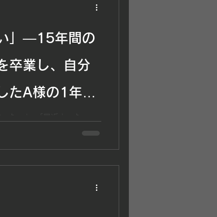
い」―15年間の
を卒業し、自分
したA様の1年間
分らしく過ごし
った。」 「最近太った
が、心に深く残ってしまうこ
するのは、約1年間の努力で
いから始まった
.0％から19.8％まで改善
れてきた腰痛まで改善された
を見ると、とても大きな変化
で変わったのは体型だけでは
にしていた自分から、毎日を
「運動しなければ」ではな