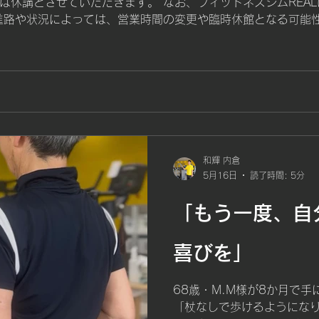
は休講とさせていただきます。 なお、フィットネスジムREA
進路や状況によっては、営業時間の変更や臨時休館となる可能
せいたします。 ご来館の際は無理をなさらず、十分お気を付けて
す。 フィットネスジムREAL ピラティススタジオREAL
和輝 内倉
5月16日
読了時間: 5分
「もう一度、自
喜びを」
68歳・M.M様が8か月で
「杖なしで歩けるようになり