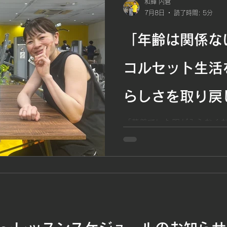
和輝 内倉
7月8日
読了時間: 5分
「年齢は関係な
コルセット生活
らしさを取り戻
「もう一度、自
「昔着ていた服が入らなくな
ね。」 そんな何気ない一言
とがあります。 今回ご紹介
たい」そんな思
体重約11kg減、体脂肪率36
し、さらに15年近く悩まさ
挑戦
A様のお話です。 数字だけ
です。 しかし、この1年間
ありません。 周囲の目を気
前向きに楽しめる自分へ。 