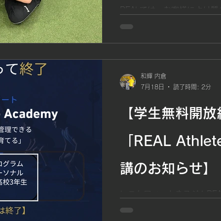
REALでは、お客様により
ため、定期的にスタッフ研修
整体REALの理学療法士・
した。 テーマは、 「スク
本動作におけるエラーの見方
の代表的な種目であるスク
和輝 内倉
技力向上や健康づくりに欠
7月18日
読了時間: 2分
しかし、正しいフォームで
得られないだけでなく、腰
【学生無料開放
る可能性もあります。 今回
ての専門知識をもとに、 ●
「REAL Athle
のか ● 身体のどこに負担が
肉がどのように働いているの
には何を評価し、どのように
講のお知らせ】
た内容を、医学的根拠に基づ
トは重心位置や姿勢によっ
いつもフィットネスジムRE
化することが知られており
りがとうございます。 この
身体への影響を大きく左右し
んをより充実した内容でサ