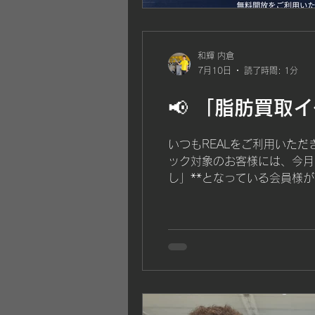
和輝 内倉
7月10日
読了時間: 1分
📢 「脂肪買取
いつもREALをご利用いた
ック対象のお客様には、今月
し」**となっている会員様が
データを確認することができ
象となります。 「測定なし」
6月のInBody測定結果 
はキャッシュバックの手続き